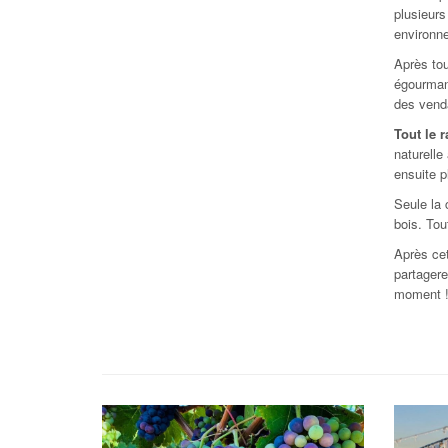
plusieur
environn
Après tou
égourmand
des vend
Tout le r
naturelle
ensuite p
Seule la 
bois. Tou
Après cet
partagere
moment 