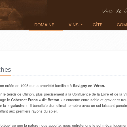
Vins de 
DOMAINE
VINS
GÎTE
COM
ches
ion créée en 1995 sur la propriété familiale à
Savigny en Véron.
r le terroir de Chinon, plus précisément à la Confluence de la Loire et de la V
page le
Cabernet Franc « dit Breton »
s'enracine entre sable et gravier et tro
ur
la « galuche »
. Il bénéficie d'un climat tempéré avec un sol laissant pénétre
ffant aux premiers rayons du soleil.
protéger ce que la nature nous apporte, nous entretenons le sol mécaniquemen