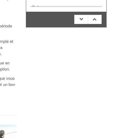
Suite...
 période
imple et
ra
s.
que en
eption.
 que vous
nt un bon