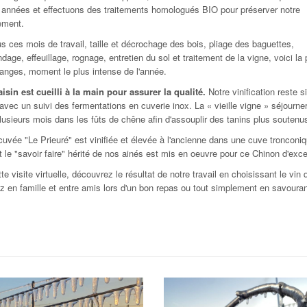
s années et effectuons des traitements homologués BIO pour préserver notre
ement.
s ces mois de travail, taille et décrochage des bois, pliage des baguettes,
age, effeuillage, rognage, entretien du sol et traitement de la vigne, voici la
anges, moment le plus intense de l'année.
aisin est cueilli à la main pour assurer la qualité.
Notre vinification reste s
 avec un suivi des fermentations en cuverie inox. La « vieille vigne » séjourne
lusieurs mois dans les fûts de chêne afin d'assouplir des tanins plus soutenu
cuvée "Le Prieuré" est vinifiée et élevée à l'ancienne dans une cuve tronconi
t le "savoir faire" hérité de nos ainés est mis en oeuvre pour ce Chinon d'exc
te visite virtuelle, découvrez le résultat de notre travail en choisissant le vin
z en famille et entre amis lors d'un bon repas ou tout simplement en savoura
!