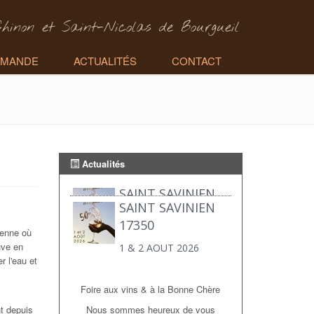
Chinon et Saint-Nicolas de Bourgueil
MANDE
ACTUALITÉS
CONTACT
Actualités
SAINT SAVINIEN
17350
ienne où
1 & 2 AOUT 2026
uve en
r l'eau et
Foire aux vins & à la Bonne Chère
Nous sommes heureux de vous
t depuis