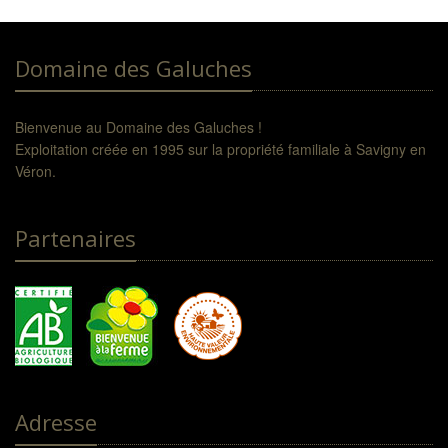
Domaine des Galuches
Bienvenue au Domaine des Galuches !
Exploitation créée en 1995 sur la propriété familiale à Savigny en
Véron.
Partenaires
Adresse