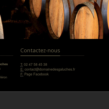
Contactez-nous
uches
02 47 58 45 38
T:
s
contact@domainedesgaluches.fr
E:
Page Facebook
F:
Véron