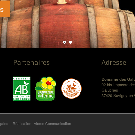
ns
Partenaires
Adresse
Domaine des Gal
02 bis Impasse de
Galuches
37420 Savigny-en-
gales
- Réalisation
Atome Communication